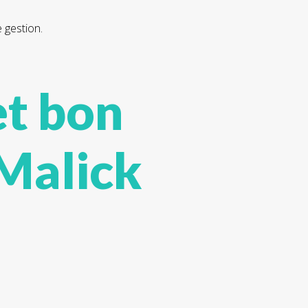
 gestion.
et bon
 Malick