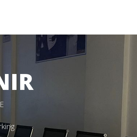
NIR
SE
rking