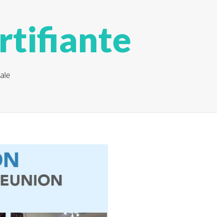
tifiante
ale