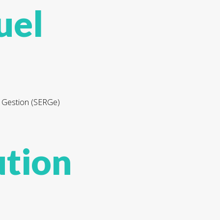
uel
n Gestion (SERGe)
tion