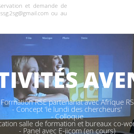
servation et demande de
 assg.2sg@gmail.com ou au
TIVITÉS AVE
 Formation RSE partenariat avec Afrique R
- Concept 'le lundi des chercheurs'
- Colloque
cation salle de formation et bureaux co-wo
- Panel avec E-jicom (en cours)