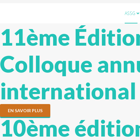
ASSG
11ème Éditio
Colloque ann
international
EN SAVOIR PLUS
10ème éditio