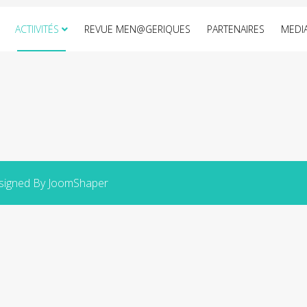
ACTIIVITÉS
REVUE MEN@GERIQUES
PARTENAIRES
MEDI
esigned By JoomShaper