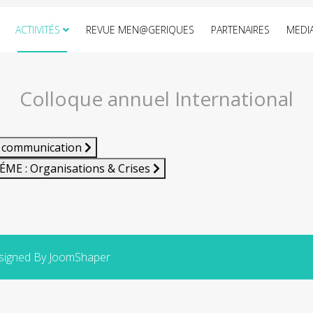
ACTIIVITÉS
REVUE MEN@GERIQUES
PARTENAIRES
MEDI
Colloque annuel International
de communication
ÉME : Organisations & Crises
esigned By JoomShaper