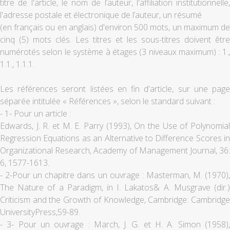
titre de l'article, le nom de l’auteur, l'affiliation institutionnelle,
l'adresse postale et électronique de l’auteur, un résumé
(en français ou en anglais) d'environ 500 mots, un maximum de
cinq (5) mots clés. Les titres et les sous-titres doivent être
numérotés selon le système à étages (3 niveaux maximum) : 1.,
1.1., 1.1.1.
Les références seront listées en fin d'article, sur une page
séparée intitulée « Références », selon le standard suivant :
- 1- Pour un article :
Edwards, J. R. et M. E. Parry (1993), On the Use of Polynomial
Regression Equations as an Alternative to Difference Scores in
Organizational Research, Academy of Management Journal, 36:
6, 1577-1613.
- 2-Pour un chapitre dans un ouvrage : Masterman, M. (1970),
The Nature of a Paradigm, in I. Lakatos& A. Musgrave (dir.)
Criticism and the Growth of Knowledge, Cambridge: Cambridge
UniversityPress,59-89.
- 3- Pour un ouvrage : March, J. G. et H. A. Simon (1958),